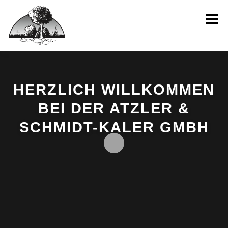
Inhalt
springen
Menü
HOME
WIR
LEISTUNGEN
IDEEN
HERZLICH WILLKOMMEN
BEI DER ATZLER &
BEISPIELPROJEKTE
INTERAKTIV
SCHMIDT-KALER GMBH