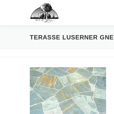
Inhalt
Zum
springen
Inhalt
springen
TERASSE LUSERNER GNE