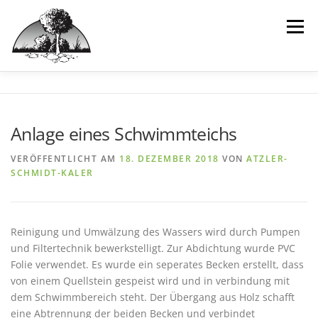
Inhalt
Zum
springen
Inhalt
Menü
springen
HOME
WIR
LEISTUNGEN
IDEEN
Anlage eines Schwimmteichs
BEISPIELPROJEKTE
INTERAKTIV
VERÖFFENTLICHT AM
18. DEZEMBER 2018
VON
ATZLER-
SCHMIDT-KALER
Reinigung und Umwälzung des Wassers wird durch Pumpen
und Filtertechnik bewerkstelligt. Zur Abdichtung wurde PVC
Folie verwendet. Es wurde ein seperates Becken erstellt, dass
von einem Quellstein gespeist wird und in verbindung mit
dem Schwimmbereich steht. Der Übergang aus Holz schafft
eine Abtrennung der beiden Becken und verbindet