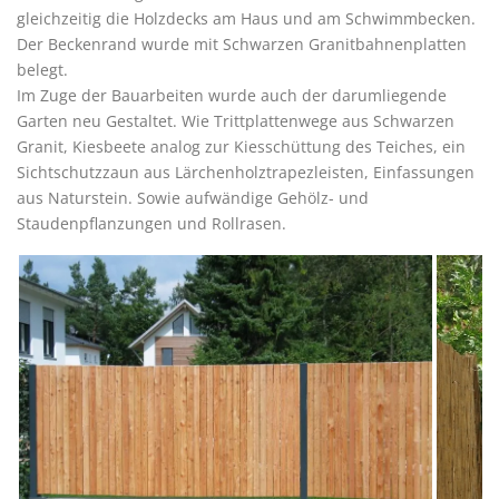
gleichzeitig die Holzdecks am Haus und am Schwimmbecken.
Der Beckenrand wurde mit Schwarzen Granitbahnenplatten
belegt.
Im Zuge der Bauarbeiten wurde auch der darumliegende
Garten neu Gestaltet. Wie Trittplattenwege aus Schwarzen
Granit, Kiesbeete analog zur Kiesschüttung des Teiches, ein
Sichtschutzzaun aus Lärchenholztrapezleisten, Einfassungen
aus Naturstein. Sowie aufwändige Gehölz- und
Staudenpflanzungen und Rollrasen.