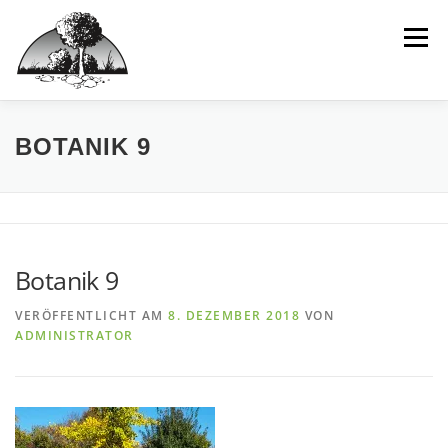
Inhalt
Zum
springen
Inhalt
Menü
springen
HOME
WIR
LEISTUNGEN
IDEEN
BOTANIK 9
BEISPIELPROJEKTE
INTERAKTIV
Botanik 9
VERÖFFENTLICHT AM
8. DEZEMBER 2018
VON
ADMINISTRATOR