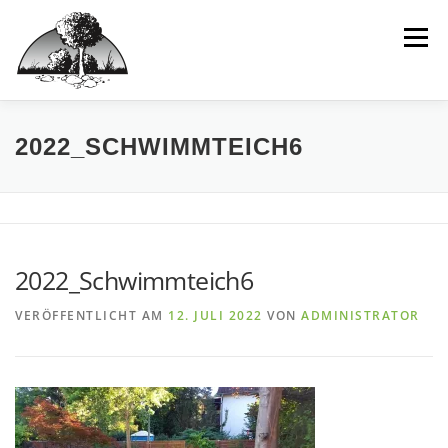
Inhalt
Zum
springen
Inhalt
Menü
springen
HOME
WIR
LEISTUNGEN
IDEEN
2022_SCHWIMMTEICH6
BEISPIELPROJEKTE
INTERAKTIV
2022_Schwimmteich6
VERÖFFENTLICHT AM
12. JULI 2022
VON
ADMINISTRATOR