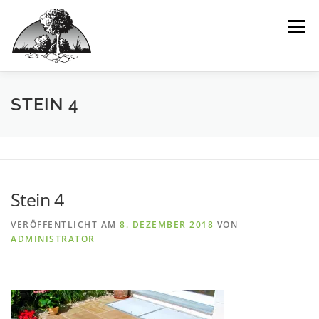
Inhalt
Zum
springen
Inhalt
Menü
springen
HOME
WIR
LEISTUNGEN
IDEEN
STEIN 4
BEISPIELPROJEKTE
INTERAKTIV
Stein 4
VERÖFFENTLICHT AM
8. DEZEMBER 2018
VON
ADMINISTRATOR