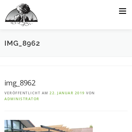
Inhalt
Zum
springen
Inhalt
Menü
springen
HOME
WIR
LEISTUNGEN
IDEEN
IMG_8962
BEISPIELPROJEKTE
INTERAKTIV
img_8962
VERÖFFENTLICHT AM
22. JANUAR 2019
VON
ADMINISTRATOR